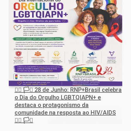
🏳️‍🌈 🏳️‍⚧️ 28 de Junho: RNP+Brasil celebra
o Dia do Orgulho LGBTQIAPN+ e
destaca o protagonismo da
comunidade na resposta ao HIV/AIDS
🏳️‍🌈 🏳️‍⚧️