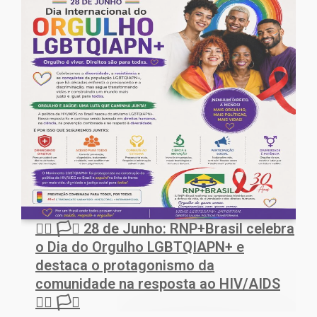
🏳️‍🌈 🏳️‍⚧️ 28 de Junho: RNP+Brasil celebra
o Dia do Orgulho LGBTQIAPN+ e
destaca o protagonismo da
comunidade na resposta ao HIV/AIDS
🏳️‍🌈 🏳️‍⚧️