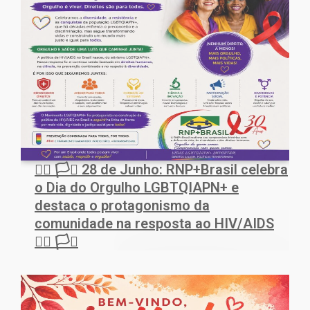
🏳️‍🌈 🏳️‍⚧️ 28 de Junho: RNP+Brasil celebra
o Dia do Orgulho LGBTQIAPN+ e
destaca o protagonismo da
comunidade na resposta ao HIV/AIDS
🏳️‍🌈 🏳️‍⚧️