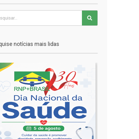
uise notícias mais lidas
🩺
Dia
Nacional
da
Saúde
🩺