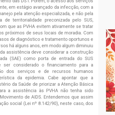
mento das DST. Porém, o acesso aos serviços
nte, em estágio avançado da infecção, com a
manejo pela atenção especializada, e não pela
a de territorialidade preconizada pelo SUS,
com que as PVHA evitem ativamente se tratar
ços próximos de seus locais de moradia. Com
casos de diagnóstico e tratamento oportunos e
os há alguns anos, em modo algum diminuiu
 da assistência deve considerar a construção
izada (SAE) como porta de entrada do SUS
 ser considerado o financiamento para a
ção dos serviços e de recursos humanos
erística da epidemia. Cabe apontar que a
tério da Saúde de priorizar a Atenção Básica
ara a assistência às PVHA não tenha sido
 Movimento de AIDS. Entendemos que assim
ação social (Lei nº 8.142/90), neste caso, dos