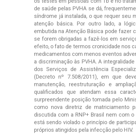
os testes em pessoas com Tb e no trata
de saúde pelas PVHA se dá, frequenteme
síndrome já instalada, o que requer seu 
atenção básica. Por outro lado, a lógic
embutida na Atenção Básica pode fazer 
se forem obrigadas a fazê-los em servi
efeito, o fato de termos cronicidade nos 
medicamentos com menos eventos advers
a discriminação às PVHA. A integralidade
dos Serviços de Assistência Especial
(Decreto nº 7.508/2011), em que deve
manutenção, reestruturação e amplia
qualificados que atendam essa caract
surpreendente posição tomada pelo Minis
como nova diretriz de matriciamento p
discutida com a RNP+ Brasil nem com o
está sendo violado o princípio de particip
próprios atingidos pela infecção pelo HIV.