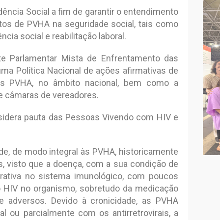
idência Social a fim de garantir o entendimento
itos de PVHA na seguridade social, tais como
ia social e reabilitação laboral.
te Parlamentar Mista de Enfrentamento das
ma Política Nacional de ações afirmativas de
às PVHA, no âmbito nacional, bem como a
 e câmaras de vereadores.
nsidera pauta das Pessoas Vivendo com HIV e
úde, de modo integral às PVHA, historicamente
os, visto que a doença, com a sua condição de
erativa no sistema imunológico, com poucos
do HIV no organismo, sobretudo da medicação
is e adversos. Devido à cronicidade, as PVHA
l ou parcialmente com os antirretrovirais, a