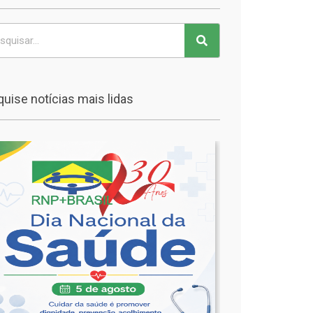
uise notícias mais lidas
🩺
Dia
Nacional
da
Saúde
🩺