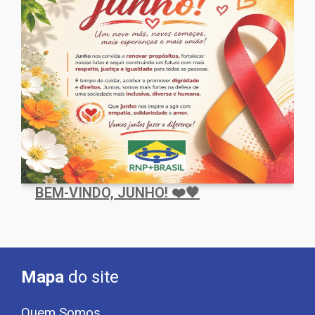
BEM-VINDO, JUNHO! ❤️🧡
Mapa
do site
Quem Somos