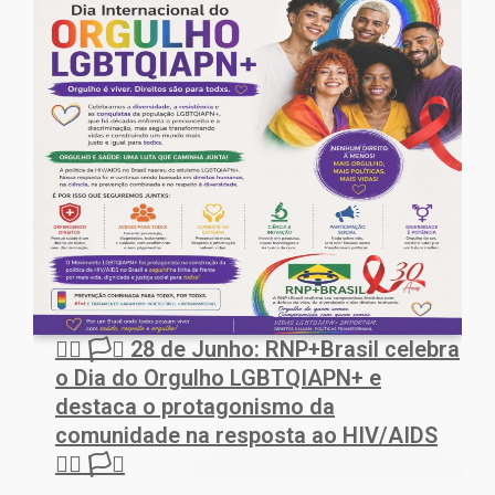
🏳️‍🌈 🏳️‍⚧️ 28 de Junho: RNP+Brasil celebra
o Dia do Orgulho LGBTQIAPN+ e
destaca o protagonismo da
comunidade na resposta ao HIV/AIDS
🏳️‍🌈 🏳️‍⚧️