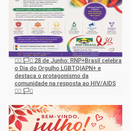
🏳️‍🌈 🏳️‍⚧️ 28 de Junho: RNP+Brasil celebra
o Dia do Orgulho LGBTQIAPN+ e
destaca o protagonismo da
comunidade na resposta ao HIV/AIDS
🏳️‍🌈 🏳️‍⚧️