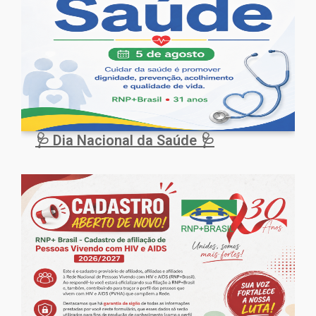
🩺 Dia Nacional da Saúde 🩺