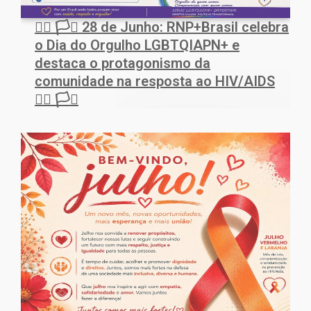
🏳️‍🌈 🏳️‍⚧️ 28 de Junho: RNP+Brasil celebra
o Dia do Orgulho LGBTQIAPN+ e
destaca o protagonismo da
comunidade na resposta ao HIV/AIDS
🏳️‍🌈 🏳️‍⚧️