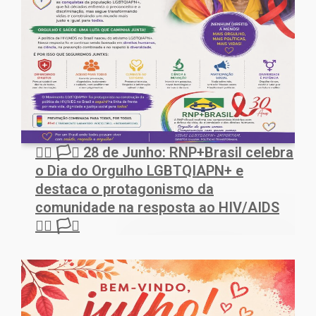
🏳️‍🌈 🏳️‍⚧️ 28 de Junho: RNP+Brasil celebra
o Dia do Orgulho LGBTQIAPN+ e
destaca o protagonismo da
comunidade na resposta ao HIV/AIDS
🏳️‍🌈 🏳️‍⚧️