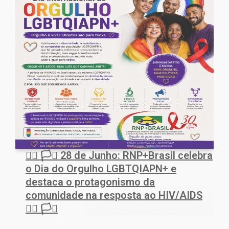
🏳️‍🌈 🏳️‍⚧️ 28 de Junho: RNP+Brasil celebra
o Dia do Orgulho LGBTQIAPN+ e
destaca o protagonismo da
comunidade na resposta ao HIV/AIDS
🏳️‍🌈 🏳️‍⚧️