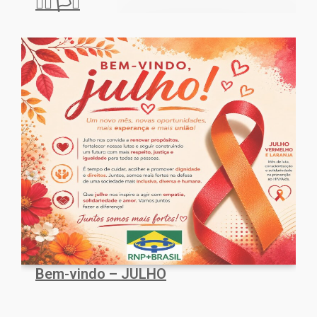
🏳️‍🌈 🏳️‍⚧️
Bem-vindo – JULHO