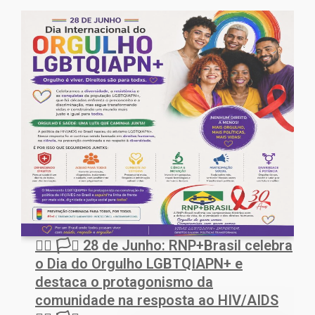
🏳️‍🌈 🏳️‍⚧️ 28 de Junho: RNP+Brasil celebra
o Dia do Orgulho LGBTQIAPN+ e
destaca o protagonismo da
comunidade na resposta ao HIV/AIDS