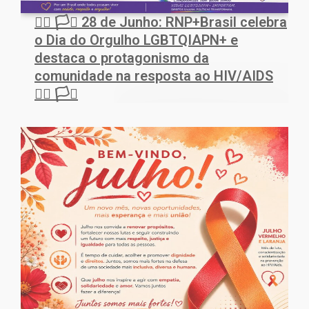
🏳️‍🌈 🏳️‍⚧️ 28 de Junho: RNP+Brasil celebra
o Dia do Orgulho LGBTQIAPN+ e
destaca o protagonismo da
comunidade na resposta ao HIV/AIDS
🏳️‍🌈 🏳️‍⚧️