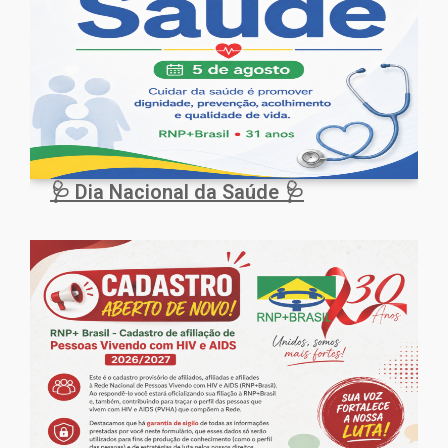
🩺 Dia Nacional da Saúde 🩺