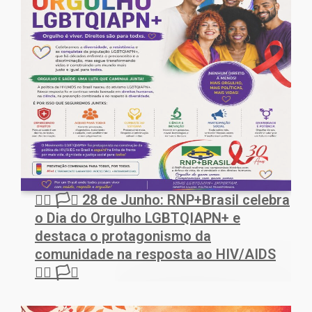
🏳️‍🌈 🏳️‍⚧️ 28 de Junho: RNP+Brasil celebra
o Dia do Orgulho LGBTQIAPN+ e
destaca o protagonismo da
comunidade na resposta ao HIV/AIDS
🏳️‍🌈 🏳️‍⚧️