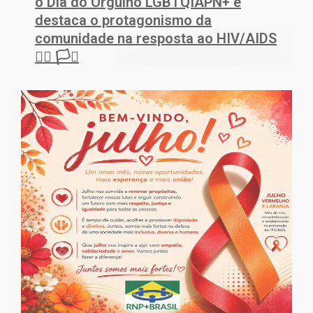
o Dia do Orgulho LGBTQIAPN+ e
destaca o protagonismo da
comunidade na resposta ao HIV/AIDS
🏳️‍🌈 🏳️‍⚧️