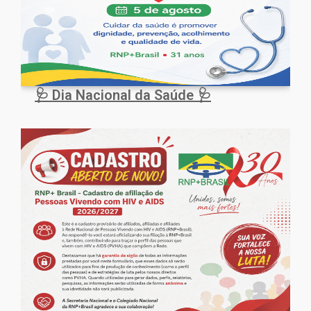
🩺 Dia Nacional da Saúde 🩺