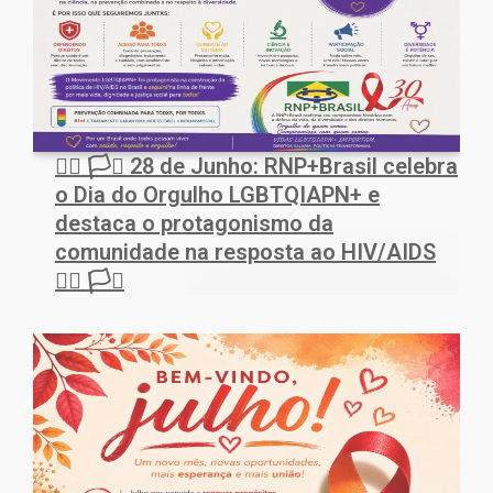
🏳️‍🌈 🏳️‍⚧️ 28 de Junho: RNP+Brasil celebra
o Dia do Orgulho LGBTQIAPN+ e
destaca o protagonismo da
comunidade na resposta ao HIV/AIDS
🏳️‍🌈 🏳️‍⚧️