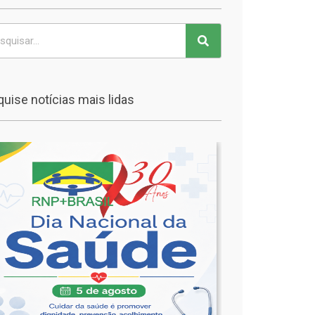
uise notícias mais lidas
🩺
Dia
Nacional
da
Saúde
🩺