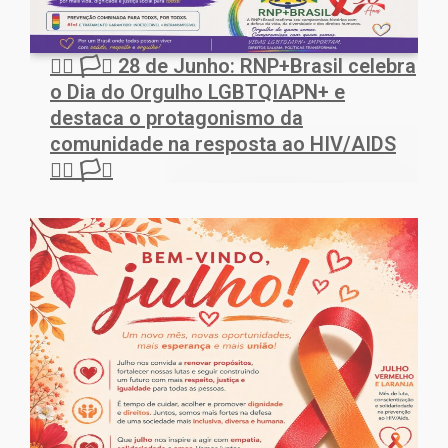
🏳️‍🌈 🏳️‍⚧️ 28 de Junho: RNP+Brasil celebra
o Dia do Orgulho LGBTQIAPN+ e
destaca o protagonismo da
comunidade na resposta ao HIV/AIDS
🏳️‍🌈 🏳️‍⚧️