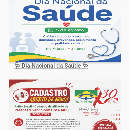
🩺 Dia Nacional da Saúde 🩺