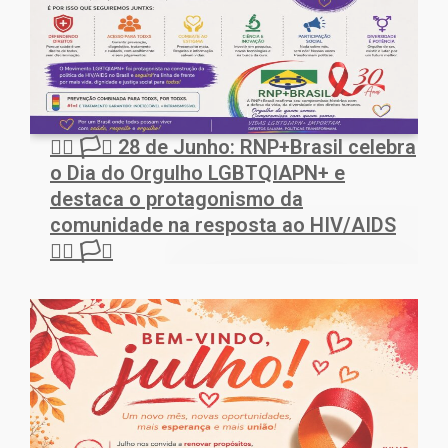
🏳️‍🌈 🏳️‍⚧️ 28 de Junho: RNP+Brasil celebra
o Dia do Orgulho LGBTQIAPN+ e
destaca o protagonismo da
comunidade na resposta ao HIV/AIDS
🏳️‍🌈 🏳️‍⚧️