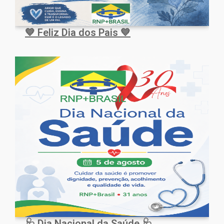
💙 Feliz Dia dos Pais 💙
🩺 Dia Nacional da Saúde 🩺