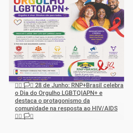
🏳️‍🌈 🏳️‍⚧️ 28 de Junho: RNP+Brasil celebra
o Dia do Orgulho LGBTQIAPN+ e
destaca o protagonismo da
comunidade na resposta ao HIV/AIDS
🏳️‍🌈 🏳️‍⚧️