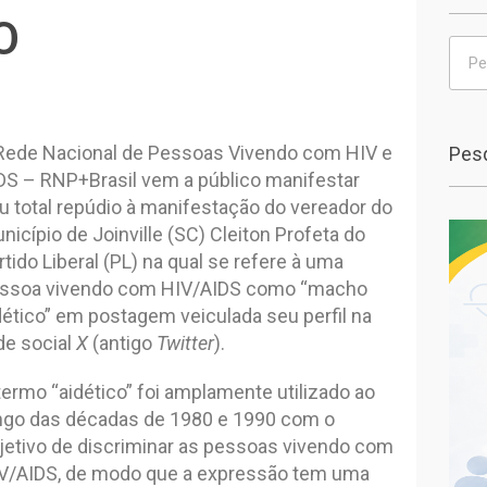
O
Rede Nacional de Pessoas Vivendo com HIV e
Pesq
DS – RNP+Brasil vem a público manifestar
u total repúdio à manifestação do vereador do
nicípio de Joinville (SC) Cleiton Profeta do
rtido Liberal (PL) na qual se refere à uma
ssoa vivendo com HIV/AIDS como “macho
dético” em postagem veiculada seu perfil na
de social
X
(antigo
Twitter
).
termo “aidético” foi amplamente utilizado ao
ngo das décadas de 1980 e 1990 com o
jetivo de discriminar as pessoas vivendo com
V/AIDS, de modo que a expressão tem uma