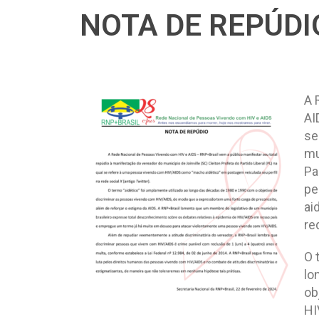
NOTA DE REPÚDI
A 
AI
se
mu
Pa
pe
ai
re
O 
lo
ob
HI