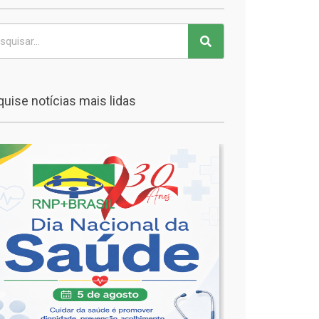
uise notícias mais lidas
🩺
Dia
Nacional
da
Saúde
🩺