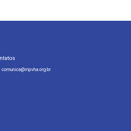
ntatos
comunica@rnpvha.org.br