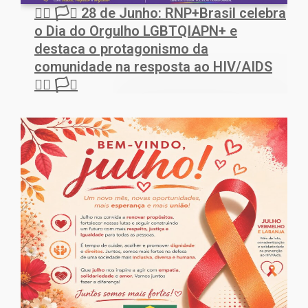
🏳️‍🌈 🏳️‍⚧️ 28 de Junho: RNP+Brasil celebra
o Dia do Orgulho LGBTQIAPN+ e
destaca o protagonismo da
comunidade na resposta ao HIV/AIDS
🏳️‍🌈 🏳️‍⚧️